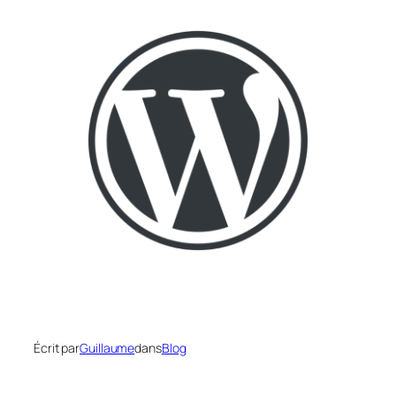
Écrit par
Guillaume
dans
Blog