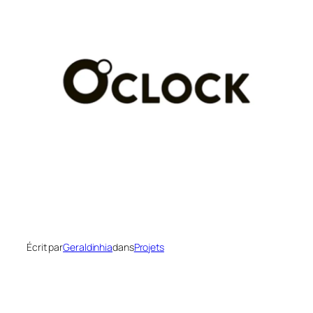
Écrit par
Geraldinhia
dans
Projets